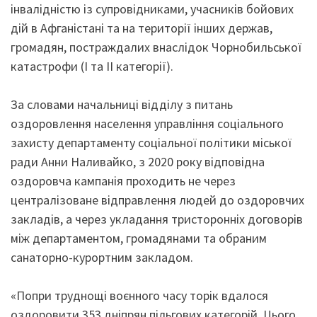
інвалідністю із супровідниками, учасників бойових
дій в Афганістані та на території інших держав,
громадян, постраждалих внаслідок Чорнобильської
катастрофи (І та ІІ категорії).
За словами начальниці відділу з питань
оздоровлення населення управління соціального
захисту департаменту соціальної політики міської
ради Анни Наливайко, з 2020 року відповідна
оздоровча кампанія проходить не через
централізоване відправлення людей до оздоровчих
закладів, а через укладання тристоронніх договорів
між департаментом, громадянами та обраним
санаторно-курортним закладом.
«Попри труднощі воєнного часу торік вдалося
оздоровити 353 дніпрян пільгових категорій. Цього