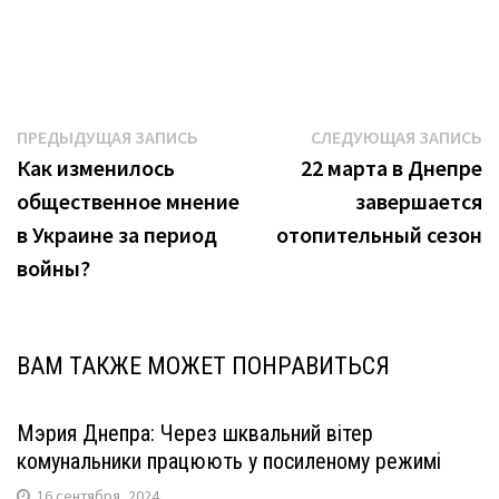
Навигация
Предыдущая
С
ПРЕДЫДУЩАЯ ЗАПИСЬ
СЛЕДУЮЩАЯ ЗАПИСЬ
запись:
з
Как изменилось
22 марта в Днепре
по
общественное мнение
завершается
записям
в Украине за период
отопительный сезон
войны?
ВАМ ТАКЖЕ МОЖЕТ ПОНРАВИТЬСЯ
Мэрия Днепра: Через шквальний вітер
комунальники працюють у посиленому режимі
16 сентября, 2024