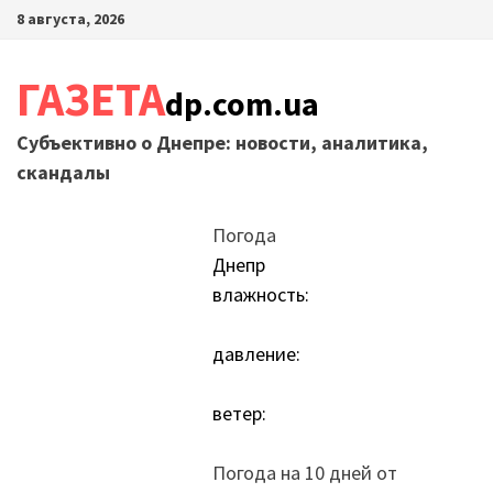
Перейти
8 августа, 2026
к
содержимому
ГАЗЕТА
dp.com.ua
Субъективно о Днепре: новости, аналитика,
скандалы
Погода
Днепр
влажность:
давление:
ветер:
Погода на 10 дней от