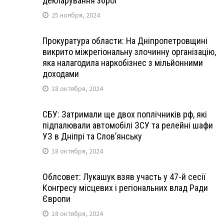
декларування зброї
25 ноября, 2024
Прокуратура области: На Дніпропетровщині
викрито міжрегіональну злочинну організацію,
яка налагодила наркобізнес з мільйонними
доходами
18 октября, 2024
СБУ: Затримали ще двох поплічників рф, які
підпалювали автомобілі ЗСУ та релейні шафи
УЗ в Дніпрі та Слов’янську
18 октября, 2024
Облсовет: Лукашук взяв участь у 47-й сесії
Конгресу місцевих і регіональних влад Ради
Європи
18 октября, 2024