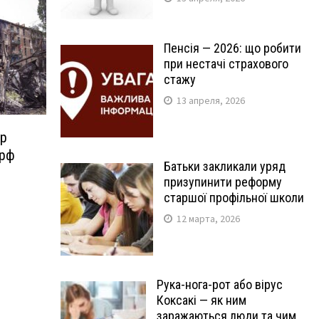
Пенсія — 2026: що робити
при нестачі страхового
стажу
13 апреля, 2026
тр
 рф
Батьки закликали уряд
призупинити реформу
старшої профільної школи
12 марта, 2026
Рука-нога-рот або вірус
Коксакі — як ним
заражаються люди та чим