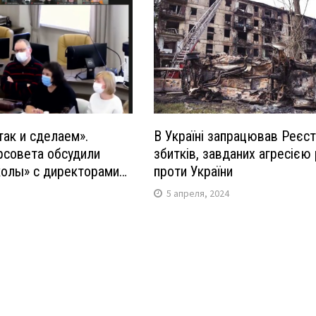
так и сделаем».
В Україні запрацював Реєс
рсовета обсудили
збитків, завданих агресією
олы» с директорами…
проти України
5 апреля, 2024