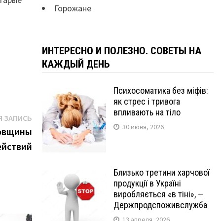
Горожане
ИНТЕРЕСНО И ПОЛЕЗНО. СОВЕТЫ НА
КАЖДЫЙ ДЕНЬ
Психосоматика без міфів:
як стрес і тривога
впливають на тіло
Следующая
 ЗАПИСЬ
30 июня, 2026
запись:
ровщины
ействий
Близько третини харчової
продукції в Україні
виробляється «в тіні», —
Держпродспоживслужба
13 апреля, 2026