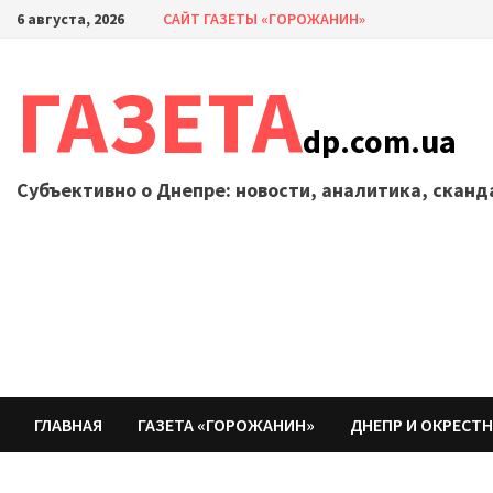
Перейти
6 августа, 2026
САЙТ ГАЗЕТЫ «ГОРОЖАНИН»
к
содержимому
ГАЗЕТА
dp.com.ua
Субъективно о Днепре: новости, аналитика, скан
ГЛАВНАЯ
ГАЗЕТА «ГОРОЖАНИН»
ДНЕПР И ОКРЕСТ