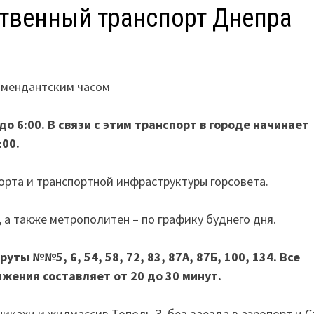
ственный транспорт Днепра
омендантским часом
о 6:00. В связи с этим транспорт в городе начинает
:00.
орта и транспортной инфраструктуры горсовета.
а также метрополитен – по графику буднего дня.
ы №№5, 6, 54, 58, 72, 83, 87А, 87Б, 100, 134. Все
жения составляет от 20 до 30 минут.
икахи и жилмассив Тополь-3, без заезда в аэропорт и 