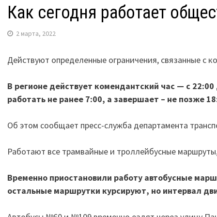
Как сегодня работает обще
2 марта, 2022
Действуют определенные ограничения, связанные с к
В регионе действует комендантский час — с 22:00 д
работать не ранее 7:00, а завершает – не позже 18
Об этом сообщает пресс-служба департамента трансп
Работают все трамвайные и троллейбусные маршруты, 
Временно приостановили работу автобусные маршрут
остальные маршрутки курсируют, но интервал дви
Автобусы №60 и №109 временно ездят через улицу Пан