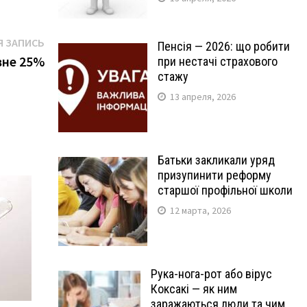
Следующая
 ЗАПИСЬ
Пенсія — 2026: що робити
запись:
вне 25%
при нестачі страхового
стажу
13 апреля, 2026
Батьки закликали уряд
призупинити реформу
старшої профільної школи
12 марта, 2026
Рука-нога-рот або вірус
Коксакі — як ним
заражаються люди та чим