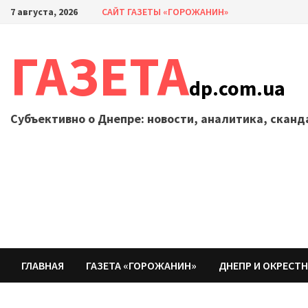
Перейти
7 августа, 2026
САЙТ ГАЗЕТЫ «ГОРОЖАНИН»
к
содержимому
ГАЗЕТА
dp.com.ua
Субъективно о Днепре: новости, аналитика, скан
ГЛАВНАЯ
ГАЗЕТА «ГОРОЖАНИН»
ДНЕПР И ОКРЕСТ