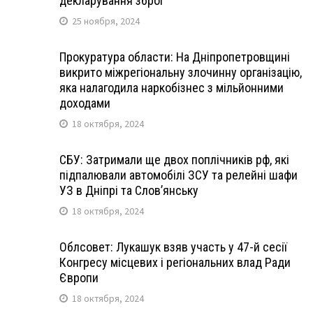
декларування зброї
25 ноября, 2024
Прокуратура области: На Дніпропетровщині
викрито міжрегіональну злочинну організацію,
яка налагодила наркобізнес з мільйонними
доходами
18 октября, 2024
СБУ: Затримали ще двох поплічників рф, які
підпалювали автомобілі ЗСУ та релейні шафи
УЗ в Дніпрі та Слов’янську
18 октября, 2024
Облсовет: Лукашук взяв участь у 47-й сесії
Конгресу місцевих і регіональних влад Ради
Європи
18 октября, 2024