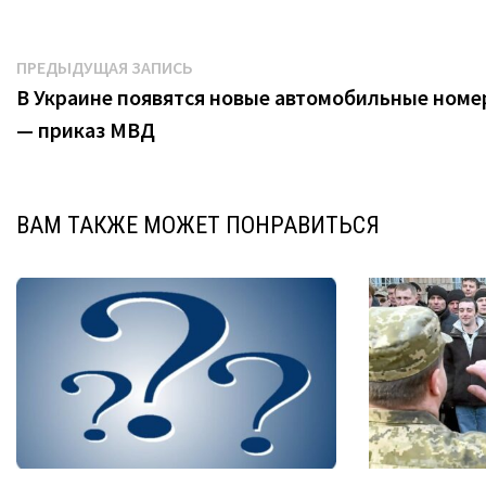
Навигация
Предыдущая
ПРЕДЫДУЩАЯ ЗАПИСЬ
запись:
В Украине появятся новые автомобильные номе
по
— приказ МВД
записям
ВАМ ТАКЖЕ МОЖЕТ ПОНРАВИТЬСЯ