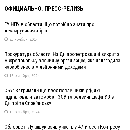
ОФИЦИАЛЬНО: ПРЕСС-РЕЛИЗЫ
ГУ НПУ в области: Що потрібно знати про
декларування зброї
25 ноября, 2024
Прокуратура области: На Дніпропетровщині викрито
міжрегіональну злочинну організацію, яка налагодила
наркобізнес з мільйонними доходами
18 октября, 2024
СБУ: Затримали ще двох поплічників рф, які
підпалювали автомобілі ЗСУ та релейні шафи УЗ в
Дніпрі та Слов’янську
18 октября, 2024
Облсовет: Лукашук взяв участь у 47-й сесії Конгресу