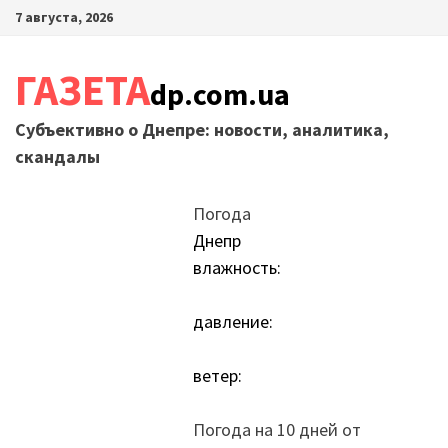
Перейти
7 августа, 2026
к
содержимому
ГАЗЕТА
dp.com.ua
Субъективно о Днепре: новости, аналитика,
скандалы
Погода
Днепр
влажность:
давление:
ветер:
Погода на 10 дней от