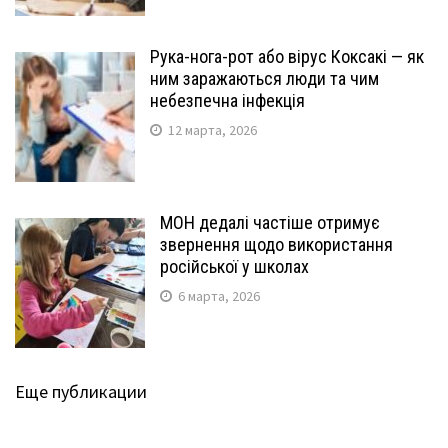
Рука-нога-рот або вірус Коксакі — як
ним заражаються люди та чим
небезпечна інфекція
12 марта, 2026
МОН дедалі частіше отримує
звернення щодо використання
російської у школах
6 марта, 2026
Еще публикации