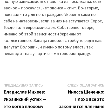
полную зависимость от звонка из посольства: есть
звонок – проснулся, нет звонка – спит. Во-вторых,
показал что для него граждане Украины сами по
себе не интересны, если за них не вступается Сорос,
Госдеп или еврокомиссары. Собственно говоря,
именно об этой зависимости Украины от
коллективного Запада говорил с трибуны рады наш
депутат Волошин, и именно потому власть так
ненавидит нашу партию – мы говорим правду.
Навигация
Предыдущая
С
ПРЕДЫДУЩАЯ ЗАПИСЬ
СЛЕДУЮЩАЯ ЗАПИСЬ
запись:
з
Владислав Михеев:
Инесса Шеченко:
по
Украинский успех —
Плохо все это
записям
это когда плохому
закончится для ныне