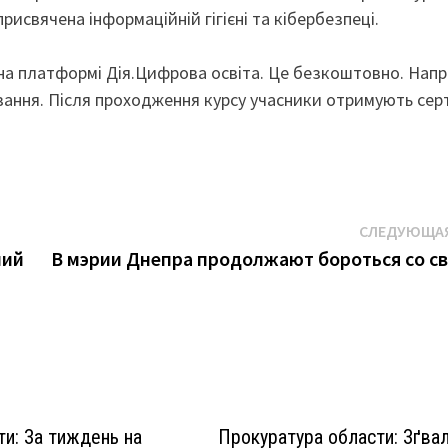
рисвячена інформаційній гігієні та кібербезпеці.
на платформі Дія.Цифрова освіта. Це безкоштовно. Напр
ування. Після проходження курсу учасники отримують сер
СЛЕДУЮЩАЯ
ний
В мэрии Днепра продолжают бороться со с
и: За тиждень на
Прокуратура области: Зґва