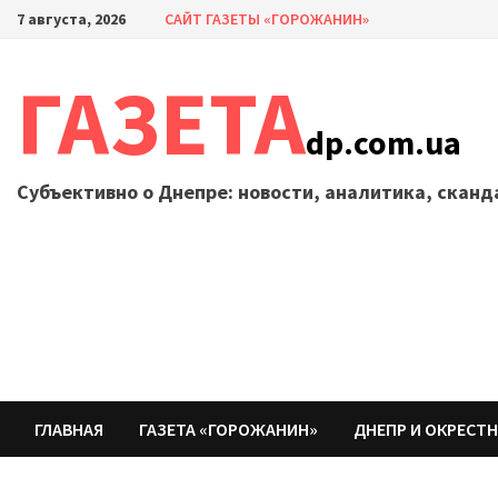
Перейти
7 августа, 2026
САЙТ ГАЗЕТЫ «ГОРОЖАНИН»
к
содержимому
ГАЗЕТА
dp.com.ua
Субъективно о Днепре: новости, аналитика, скан
ГЛАВНАЯ
ГАЗЕТА «ГОРОЖАНИН»
ДНЕПР И ОКРЕСТ