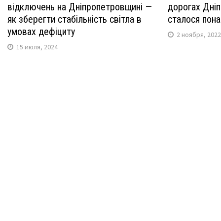
відключень на Дніпропетровщині —
дорогах Дні
як зберегти стабільність світла в
сталося пона
умовах дефіциту
2 ноября, 202
15 июля, 2024