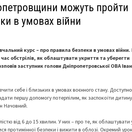
опетровщини можуть пройти
еки в умовах війни
чальний курс – про правила безпеки в умовах війни. 
 час обстрілів, як облаштувати укриття та уберегти
озповів заступник голови Дніпропетровської ОВА Іван
ити себе і близьких в умовах воєнного стану. Доступно
надати першу допомогу потерпілим, як заспокоїти дитину
ан Начовний.
істю від 6 до 15 хвилин. У них – про те, як облаштувати
тися протимінної безпеки і вижити в облозі. Окремий уро