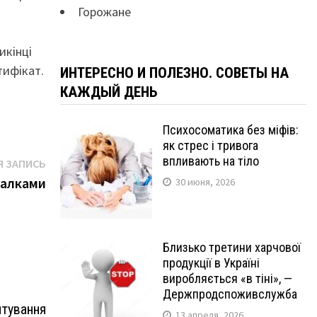
Горожане
икінці
тифікат.
ИНТЕРЕСНО И ПОЛЕЗНО. СОВЕТЫ НА
КАЖДЫЙ ДЕНЬ
Психосоматика без міфів:
як стрес і тривога
впливають на тіло
Следующая
 ЗАПИСЬ
запись:
валками
30 июня, 2026
Близько третини харчової
продукції в Україні
виробляється «в тіні», —
Держпродспоживслужба
лтування
13 апреля, 2026