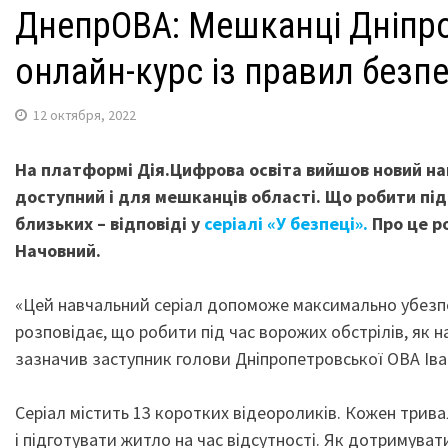
ДнепрОВА: Мешканці Дніпр
онлайн-курс із правил безп
12 октября, 2022
На платформі Дія.Цифрова освіта вийшов новий нав
доступний і для мешканців області. Що робити під
близьких – відповіді у
серіалі «У безпеці».
Про це р
Начовний.
«Цей навчальний серіал допоможе максимально убезпеч
розповідає, що робити під час ворожих обстрілів, як 
зазначив заступник голови Дніпропетровської ОВА Ів
Серіал містить 13 коротких відеороликів. Кожен тривал
і підготувати житло на час відсутності. Як дотримува