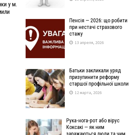
ки у м.
мили
Пенсія — 2026: що робити
при нестачі страхового
стажу
13 апреля, 2026
Батьки закликали уряд
призупинити реформу
старшої профільної школи
12 марта, 2026
Рука-нога-рот або вірус
Коксакі — як ним
заражаються люди та чим