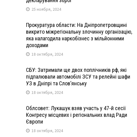
декларування зброї
25 ноября, 2024
Прокуратура области: На Дніпропетровщині
викрито міжрегіональну злочинну організацію,
яка налагодила наркобізнес з мільйонними
доходами
18 октября, 2024
СБУ: Затримали ще двох поплічників рф, які
підпалювали автомобілі ЗСУ та релейні шафи
УЗ в Дніпрі та Слов’янську
18 октября, 2024
Облсовет: Лукашук взяв участь у 47-й сесії
Конгресу місцевих і регіональних влад Ради
Європи
18 октября, 2024