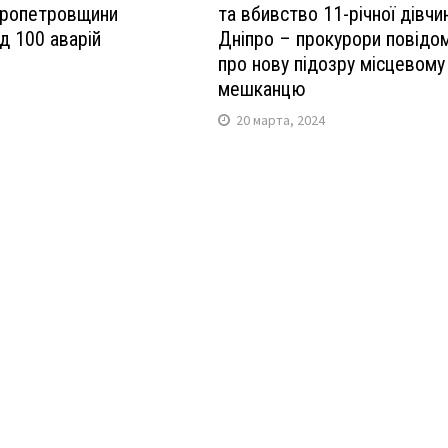
пропетровщини
та вбивство 11-річної дівчин
д 100 аварій
Дніпро – прокурори повідо
про нову підозру місцевому
2
мешканцю
20 марта, 2024