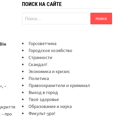
ПОИСК НА САЙТЕ
Найти:
Горсоветчина
Він
Городское хозяйство
Странности
Скандал!
Экономика и кризис
Политика
Правоохранители и криминал
», –
Выход в город
Твоё здоровье
Образование и наука
 укриття
Фикульт-ура!
к
–
про