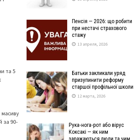
Пенсія — 2026: що робити
при нестачі страхового
стажу
13 апреля, 2026
ни та 5
Батьки закликали уряд
ж
призупинити реформу
старшої профільної школи
12 марта, 2026
о масиву
й за 90-
Рука-нога-рот або вірус
Коксакі — як ним
заражаються люди та чим