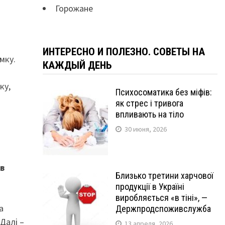
Горожане
ИНТЕРЕСНО И ПОЛЕЗНО. СОВЕТЫ НА
мку.
КАЖДЫЙ ДЕНЬ
ку,
Психосоматика без міфів:
як стрес і тривога
впливають на тіло
30 июня, 2026
ів
Близько третини харчової
продукції в Україні
виробляється «в тіні», —
а
Держпродспоживслужба
Далі –
13 апреля, 2026