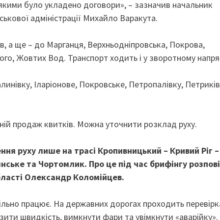
 якими було укладено договори», – зазначив начальник
йськової адміністрації Михайло Варакута.
ів, а ще – до Марганця, Верхньодніпровська, Покрова,
го, Жовтих Вод. Транспорт ходить і у зворотному напря
инівку, Іларіонове, Покровське, Петропалівку, Петриків
ній продаж квитків. Можна уточнити розклад руху.
ння руху лише на трасі Кропивницький – Кривий Ріг –
ське та Чортомлик. Про це під час брифінгу розпов
бласті Олександр Коломійцев.
льно працює. На державних дорогах проходить перевірк
ити швидкість, вимкнути фари та увімкнути «аварійку». 