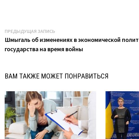
Навигация
Предыдущая
ПРЕДЫДУЩАЯ ЗАПИСЬ
запись:
Шмыгаль об изменениях в экономической полит
по
государства на время войны
записям
ВАМ ТАКЖЕ МОЖЕТ ПОНРАВИТЬСЯ