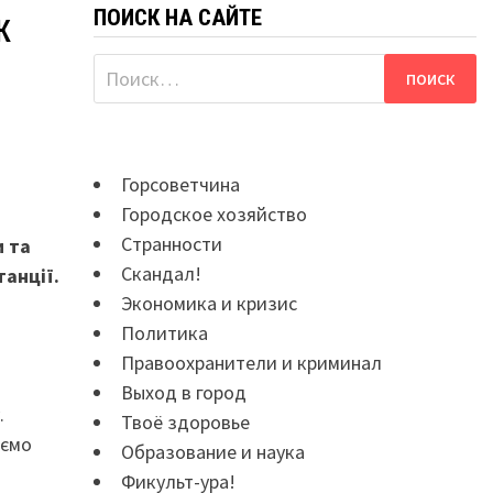
ПОИСК НА САЙТЕ
ж
Найти:
Горсоветчина
Городское хозяйство
Странности
и та
Скандал!
танції.
Экономика и кризис
Политика
Правоохранители и криминал
Выход в город
.
Твоё здоровье
аємо
Образование и наука
Фикульт-ура!