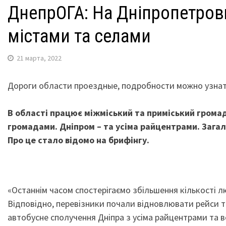
ДнепрОГА: На Дніпропетров
містами та селами
21 марта, 2022
Дороги области проездные, подробности можно узнат
В області працює міжміський та приміський грома
громадами. Дніпром – та усіма райцентрами. Загало
Про це стало відомо на брифінгу.
«Останнім часом спостерігаємо збільшення кількості л
Відповідно, перевізники почали відновлювати рейси 
автобусне сполучення Дніпра з усіма райцентрами та 