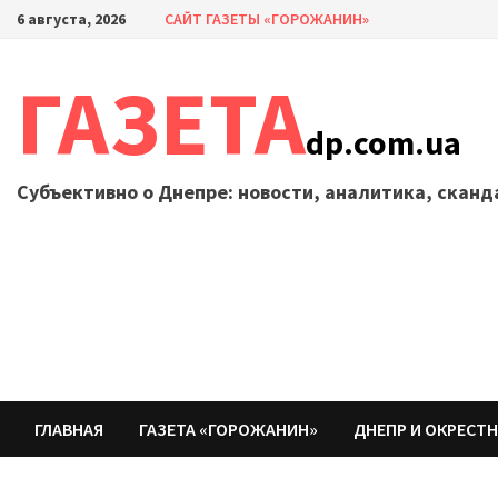
Перейти
6 августа, 2026
САЙТ ГАЗЕТЫ «ГОРОЖАНИН»
к
содержимому
ГАЗЕТА
dp.com.ua
Субъективно о Днепре: новости, аналитика, скан
ГЛАВНАЯ
ГАЗЕТА «ГОРОЖАНИН»
ДНЕПР И ОКРЕСТ