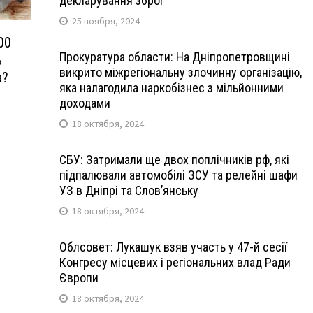
декларування зброї
25 ноября, 2024
00
Прокуратура области: На Дніпропетровщині
ь
викрито міжрегіональну злочинну організацію,
а?
яка налагодила наркобізнес з мільйонними
доходами
18 октября, 2024
СБУ: Затримали ще двох поплічників рф, які
підпалювали автомобілі ЗСУ та релейні шафи
УЗ в Дніпрі та Слов’янську
18 октября, 2024
Облсовет: Лукашук взяв участь у 47-й сесії
Конгресу місцевих і регіональних влад Ради
Європи
18 октября, 2024