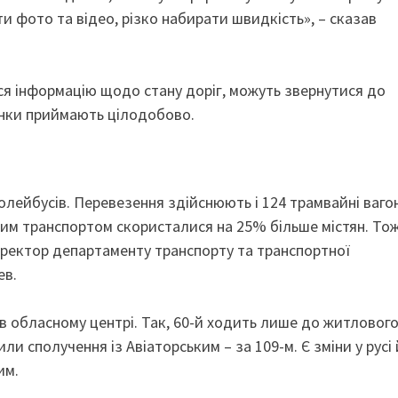
и фото та відео, різко набирати швидкість», – сказав
тися інформацію щодо стану доріг, можуть звернутися до
вінки приймають цілодобово.
ролейбусів. Перевезення здійснюють і 124 трамвайні ваго
ким транспортом скористалися на 25% більше містян. То
иректор департаменту транспорту та транспортної
ев.
 в обласному центрі. Так, 60-й ходить лише до житловог
 сполучення із Авіаторським – за 109-м. Є зміни у русі 
им.