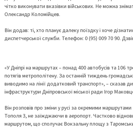
чітко виконувати вказівки військових. Не можна знімат
Олександр Коломійцев.
Він додав: ті, хто планує далеку поїздку і хоче дізна
диспетчерської служби. Телефон: 0 (95) 009 70 90. Дз
«У Дніпрі на маршрутах – понад 400 автобусів та 106 т
потягів метрополітену. За останній тиждень громадсь
виводимо на лінії додатковий транспорт», – сказав д
інфраструктури Дніпровської міської ради Ігор Маковц
Він розповів про зміни у русі за окремими маршрутами
Тополя 3, не заїжджаючи в аеропорт. Частково відновили
маршрутом, що сполучає Вокзальну площу з Таромськ