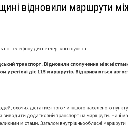
щині відновили маршрути мі
ь по телефону диспетчерского пункта
дський транспорт. Відновили сполучення між містам
м у регіоні діє 115 маршрутів. Відкриваються автос
юдей, охочих дістатися того чи іншого населеного пункту
та виводити додатковий транспорт на маршрути. Нині м
великими містами. Загалом внутрішньообласні маршрути