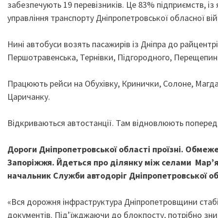
забезпечують 19 перевізників. Це 83% підприємств, із
управління транспорту Дніпропетровської обласної ві
Нині автобуси возять пасажирів із Дніпра до райцентр
Першотравенська, Тернівки, Підгородного, Перещепино
Працюють рейси на Обухівку, Кринички, Солоне, Магдал
Царичанку.
Відкриваються автостанції. Там відновлюють поперед
Дороги Дніпропетровської області проїзні. Обмеже
Запоріжжя. Йдеться про ділянку між селами Мар’ян
начальник Служби автодоріг Дніпропетровської о
«Вся дорожня інфраструктура Дніпропетровщини стабі
документів. Під’їжджаючи до блокпосту, потрібно зниз