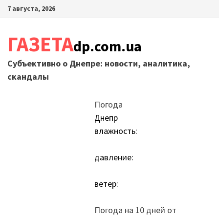
Перейти
7 августа, 2026
к
содержимому
ГАЗЕТА
dp.com.ua
Субъективно о Днепре: новости, аналитика,
скандалы
Погода
Днепр
влажность:
давление:
ветер:
Погода на 10 дней от