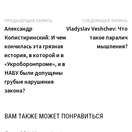
Навигация
Предыдущая
С
ПРЕДЫДУЩАЯ ЗАПИСЬ
СЛЕДУЮЩАЯ ЗАПИСЬ
запись:
з
Александр
Vladyslav Veshchev: Что
по
Копистиринский: И чем
такое паралич
записям
кончилась эта грязная
мышления?
история, в которой и в
«Укроборонпроме», и в
НАБУ были допущены
грубые нарушения
закона?
ВАМ ТАКЖЕ МОЖЕТ ПОНРАВИТЬСЯ