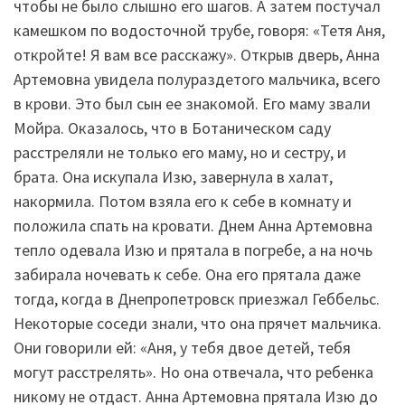
чтобы не было слышно его шагов. А затем постучал
камешком по водосточной трубе, говоря: «Тетя Аня,
откройте! Я вам все расскажу». Открыв дверь, Анна
Артемовна увидела полураздетого мальчика, всего
в крови. Это был сын ее знакомой. Его маму звали
Мойра. Оказалось, что в Ботаническом саду
расстреляли не только его маму, но и сестру, и
брата. Она искупала Изю, завернула в халат,
накормила. Потом взяла его к себе в комнату и
положила спать на кровати. Днем Анна Артемовна
тепло одевала Изю и прятала в погребе, а на ночь
забирала ночевать к себе. Она его прятала даже
тогда, когда в Днепропетровск приезжал Геббельс.
Некоторые соседи знали, что она прячет мальчика.
Они говорили ей: «Аня, у тебя двое детей, тебя
могут расстрелять». Но она отвечала, что ребенка
никому не отдаст. Анна Артемовна прятала Изю до