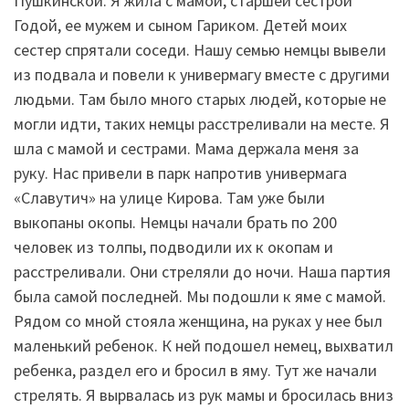
Пушкинской. Я жила с мамой, старшей сестрой
Годой, ее мужем и сыном Гариком. Детей моих
сестер спрятали соседи. Нашу семью немцы вывели
из подвала и повели к универмагу вместе с другими
людьми. Там было много старых людей, которые не
могли идти, таких немцы расстреливали на месте. Я
шла с мамой и сестрами. Мама держала меня за
руку. Нас привели в парк напротив универмага
«Славутич» на улице Кирова. Там уже были
выкопаны окопы. Немцы начали брать по 200
человек из толпы, подводили их к окопам и
расстреливали. Они стреляли до ночи. Наша партия
была самой последней. Мы подошли к яме с мамой.
Рядом со мной стояла женщина, на руках у нее был
маленький ребенок. К ней подошел немец, выхватил
ребенка, раздел его и бросил в яму. Тут же начали
стрелять. Я вырвалась из рук мамы и бросилась вниз