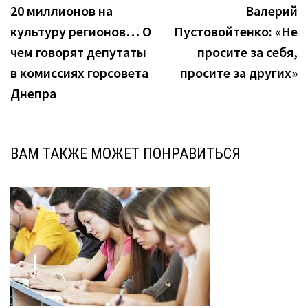
запись:
з
20 миллионов на
Валерий
по
культуру регионов… О
Пустовойтенко: «Не
записям
чем говорят депутаты
просите за себя,
в комиссиях горсовета
просите за других»
Днепра
ВАМ ТАКЖЕ МОЖЕТ ПОНРАВИТЬСЯ