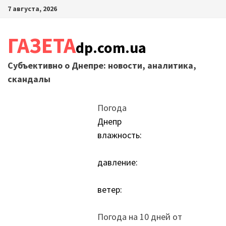
Перейти
7 августа, 2026
к
содержимому
ГАЗЕТА
dp.com.ua
Субъективно о Днепре: новости, аналитика,
скандалы
Погода
Днепр
влажность:
давление:
ветер:
Погода на 10 дней от