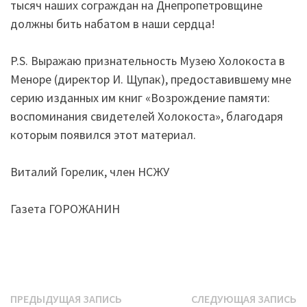
тысяч наших сограждан на Днепропетровщине
должны бить набатом в наши сердца!
P.S. Выражаю признательность Музею Холокоста в
Меноре (директор И. Щупак), предоставившему мне
серию изданных им книг «Возрождение памяти:
воспоминания свидетелей Холокоста», благодаря
которым появился этот материал.
Виталий Горелик, член НСЖУ
Газета ГОРОЖАНИН
Навигация
Предыдущая
С
ПРЕДЫДУЩАЯ ЗАПИСЬ
СЛЕДУЮЩАЯ ЗАПИСЬ