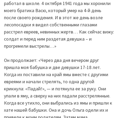
работал в школе. 4 октября 1941 года мы хоронили
моего братика Васю, который умер на 4-й день
после своего рождения. И в этот же день возле
лесопосадки я видел собственными глазами
расстрел евреев, невинных жертв… Как сейчас вижу:
солдат и перед ним раздетая девушка – и
прогремели выстрелы…»
Он продолжает: «Через два дня вечером друг
пришла моя бабушка и две девушки 17-18 лет.
Когда их поставили на край ямы вместе с другими
евреями и начали стрелять, то одна другой
крикнула: «Падай!», — и потянула ее за руку. Они
упали в яму, а сверху на них падали расстрелянные.
Когда все утихло, они выбрались из ямы и пришли к
хате нашей бабушки. Она и дочь Ольга одели их и
привели к моим родителям. Затем мама