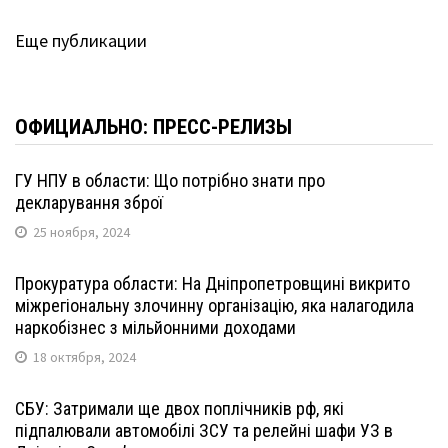
Еще публикации
ОФИЦИАЛЬНО: ПРЕСС-РЕЛИЗЫ
ГУ НПУ в области: Що потрібно знати про
декларування зброї
25 ноября, 2024
Прокуратура области: На Дніпропетровщині викрито
міжрегіональну злочинну організацію, яка налагодила
наркобізнес з мільйонними доходами
18 октября, 2024
СБУ: Затримали ще двох поплічників рф, які
підпалювали автомобілі ЗСУ та релейні шафи УЗ в