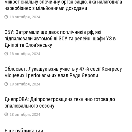
міжрегіональну злочинну організацію, яка налагодила
наркобізнес з мільйонними доходами
18 октября, 2024
СБУ: Затримали ще двох поплічників рф, які
підпалювали автомобілі ЗСУ та релейні шафи УЗ в
Дніпрі та Слов’янську
18 октября, 2024
Облсовет: Лукашук взяв участь у 47-й сесії Конгресу
місцевих і регіональних влад Ради Європи
18 октября, 2024
ДнепрОВА: Дніпропетровщина технічно готова до
опалювального сезону
18 октября, 2024
Еще публикации