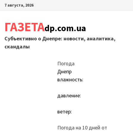
Перейти
7 августа, 2026
к
содержимому
ГАЗЕТА
dp.com.ua
Субъективно о Днепре: новости, аналитика,
скандалы
Погода
Днепр
влажность:
давление:
ветер:
Погода на 10 дней от