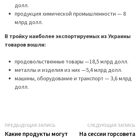
долл.
продукция химической промышленности — 8
млрд долл.
В тройку наиболее экспортируемых из Украины
товаров вошли:
продовольственные товары —18,5 млрд долл.
металлы и изделия из них —5,4 млрд долл.
машины, оборудование и транспорт — 3,6 млрд
долл.
Навигация
Предыдущая
С
ПРЕДЫДУЩАЯ ЗАПИСЬ
СЛЕДУЮЩАЯ ЗАПИСЬ
запись:
з
Какие продукты могут
На сессии горсовета
по