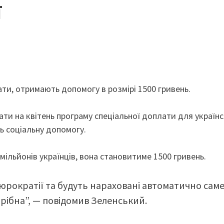
ї
лати, отримають допомогу в розмірі 1500 гривень.
ти на квітень програму спеціальної доплати для україн
ть соціальну допомогу.
ільйонів українців, вона становитиме 1500 гривень.
юрократії та будуть нараховані автоматично саме
трібна”, — повідомив Зеленський.