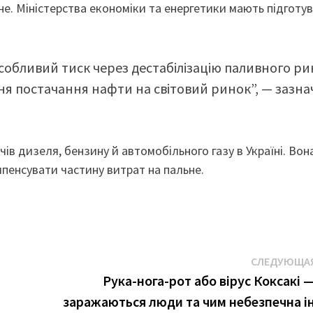
е. Міністерства економіки та енергетики мають підготу
особливий тиск через дестабілізацію паливного ри
ння постачання нафти на світовий ринок”, — зазна
ів дизеля, бензину й автомобільного газу в Україні. Вон
енсувати частину витрат на пальне.
СЛЕДУЮЩАЯ
Рука-нога-рот або вірус Коксакі 
заражаються люди та чим небезпечна і