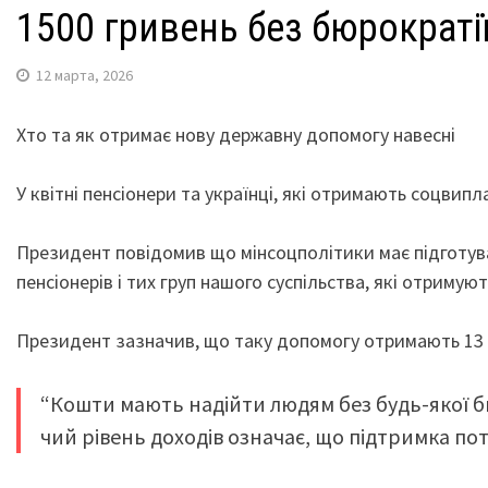
1500 гривень без бюрократі
12 марта, 2026
Хто та як отримає нову державну допомогу навесні
У квітні пенсіонери та українці, які отримають соцвип
Президент повідомив що мінсоцполітики має підготува
пенсіонерів і тих груп нашого суспільства, які отримую
Президент зазначив, що таку допомогу отримають 13 м
“Кошти мають надійти людям без будь-якої б
чий рівень доходів означає, що підтримка по