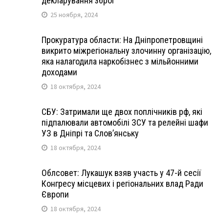
декларування зброї
25 ноября, 2024
Прокуратура области: На Дніпропетровщині
викрито міжрегіональну злочинну організацію,
яка налагодила наркобізнес з мільйонними
доходами
18 октября, 2024
СБУ: Затримали ще двох поплічників рф, які
підпалювали автомобілі ЗСУ та релейні шафи
УЗ в Дніпрі та Слов’янську
18 октября, 2024
Облсовет: Лукашук взяв участь у 47-й сесії
Конгресу місцевих і регіональних влад Ради
Європи
18 октября, 2024