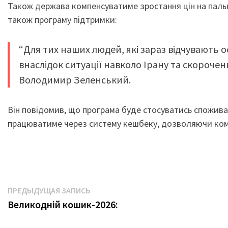
Також держава компенсуватиме зростання цін на пальн
також програму підтримки:
“Для тих наших людей, які зараз відчувають 
внаслідок ситуації навколо Ірану та скороче
Володимир Зеленський.
Він повідомив, що програма буде стосуватись споживач
працюватиме через систему кешбеку, дозволяючи комп
Навигация
Предыдущая
ПРЕДЫДУЩАЯ ЗАПИСЬ
запись:
Великодній кошик-2026:
по