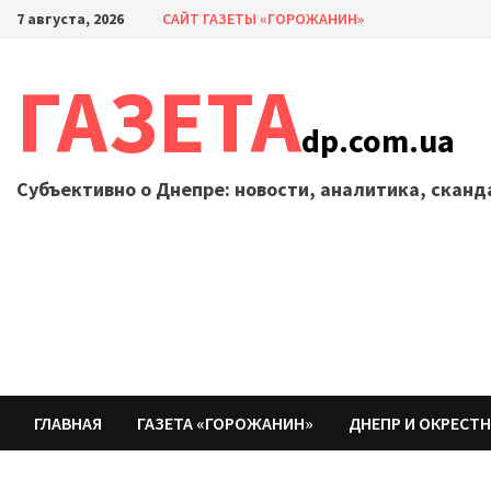
Перейти
7 августа, 2026
САЙТ ГАЗЕТЫ «ГОРОЖАНИН»
к
содержимому
ГАЗЕТА
dp.com.ua
Субъективно о Днепре: новости, аналитика, скан
ГЛАВНАЯ
ГАЗЕТА «ГОРОЖАНИН»
ДНЕПР И ОКРЕСТ