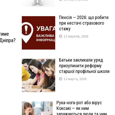
Пенсія — 2026: що робити
при нестачі страхового
стажу
тиме
13 апреля, 2026
Дніпра?
Батьки закликали уряд
призупинити реформу
старшої профільної школи
12 марта, 2026
Рука-нога-рот або вірус
Коксакі — як ним
заражаються люди та чим