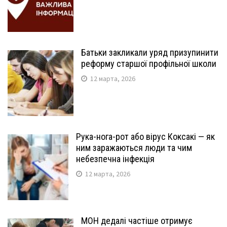
Батьки закликали уряд призупинити
реформу старшої профільної школи
12 марта, 2026
Рука-нога-рот або вірус Коксакі — як
ним заражаються люди та чим
небезпечна інфекція
12 марта, 2026
МОН дедалі частіше отримує