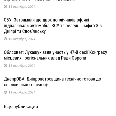
18 октября, 2024
СБУ: Затримали ще двох поплічників рф, які
підпалювали автомобілі ЗСУ та релейні шафи УЗ в
Дніпрі та Слов’янську
18 октября, 2024
Облсовет: Лукашук взяв участь у 47-й сесії Конгресу
місцевих і регіональних влад Ради Європи
18 октября, 2024
ДнепрОВА: Дніпропетровщина технічно готова до
опалювального сезону
18 октября, 2024
Еще публикации