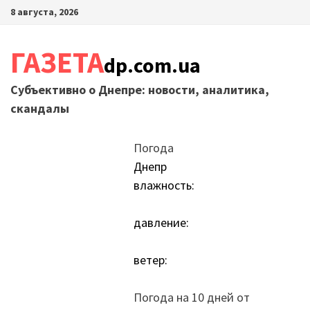
Перейти
8 августа, 2026
к
содержимому
ГАЗЕТА
dp.com.ua
Субъективно о Днепре: новости, аналитика,
скандалы
Погода
Днепр
влажность:
давление:
ветер:
Погода на 10 дней от