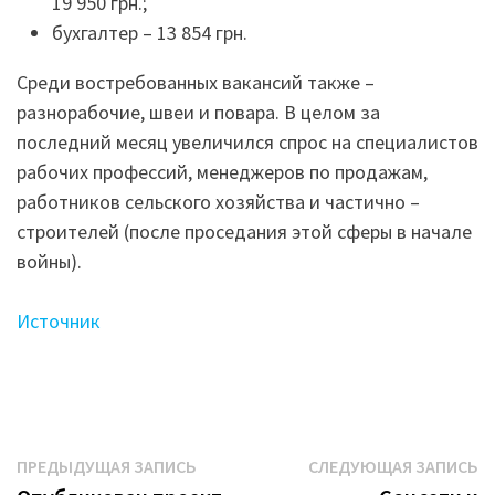
19 950 грн.;
бухгалтер – 13 854 грн.
Среди востребованных вакансий также –
разнорабочие, швеи и повара. В целом за
последний месяц увеличился спрос на специалистов
рабочих профессий, менеджеров по продажам,
работников сельского хозяйства и частично –
строителей (после проседания этой сферы в начале
войны).
Источник
Навигация
Предыдущая
С
ПРЕДЫДУЩАЯ ЗАПИСЬ
СЛЕДУЮЩАЯ ЗАПИСЬ
запись:
з