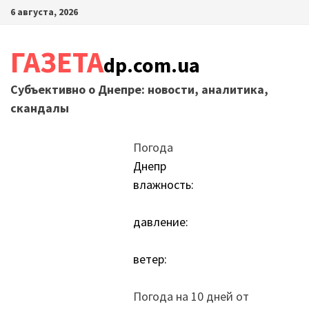
Перейти
6 августа, 2026
к
содержимому
ГАЗЕТА
dp.com.ua
Субъективно о Днепре: новости, аналитика,
скандалы
Погода
Днепр
влажность:
давление:
ветер:
Погода на 10 дней от