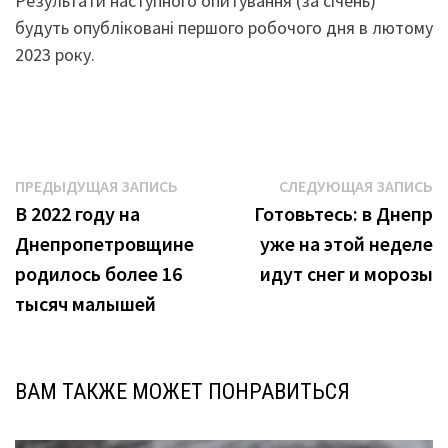
Результати наступного опитування (за січень)
будуть опубліковані першого робочого дня в лютому
2023 року.
Навигация
Предыдущая
С
ПРЕДЫДУЩАЯ ЗАПИСЬ
СЛЕДУЮЩАЯ ЗАПИСЬ
запись:
з
В 2022 году на
Готовьтесь: в Днепр
по
Днепропетровщине
уже на этой неделе
записям
родилось более 16
идут снег и морозы
тысяч малышей
ВАМ ТАКЖЕ МОЖЕТ ПОНРАВИТЬСЯ