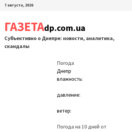
Перейти
7 августа, 2026
к
содержимому
ГАЗЕТА
dp.com.ua
Субъективно о Днепре: новости, аналитика,
скандалы
Погода
Днепр
влажность:
давление:
ветер:
Погода на 10 дней от