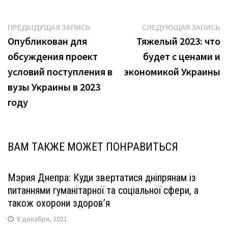
Навигация
Предыдущая
С
ПРЕДЫДУЩАЯ ЗАПИСЬ
СЛЕДУЮЩАЯ ЗАПИСЬ
запись:
з
Опубликован для
Тяжелый 2023: что
по
обсуждения проект
будет с ценами и
записям
условий поступления в
экономикой Украины
вузы Украины в 2023
году
ВАМ ТАКЖЕ МОЖЕТ ПОНРАВИТЬСЯ
Мэрия Днепра: Куди звертатися дніпрянам із
питаннями гуманітарної та соціальної сфери, а
також охорони здоров’я
8 декабря, 2021